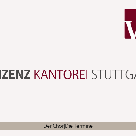
NZENZ
KANTOREI
STUTTG
Der Chor
|
Die Termine